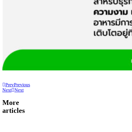
Prev
Previous
Next
Next
More
articles