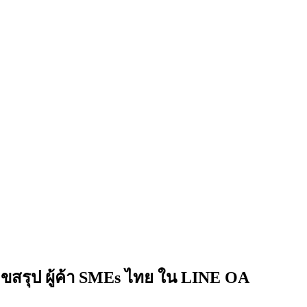
ขสรุป ผู้ค้า SMEs ไทย ใน LINE OA